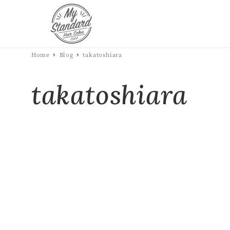
Home
Blog
takatoshiara
takatoshiara