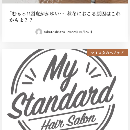
｢むぁっ!!頭皮がかゆい…｣秋冬におこる原因はこれ
かもよ？？
takatoshiara
2022年10月26日
マイスタのヘアケア