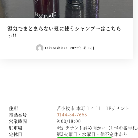
湿気でまとまらない髪に使うシャンプーはこちら
っ!!
takatoshiara
2022年5月15日
投
稿
ナ
ビ
住所
苫小牧市 本町 1-4-11 1Fテナント
ゲ
電話番号
0144-84-7655
営業時間
9:00/18:00
ー
駐車場
4台 テナント斜め向かい（1~4の番号
シ
定休日
第3火曜日・水曜日・他不定休あり