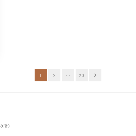
1
2
…
20
札の所）