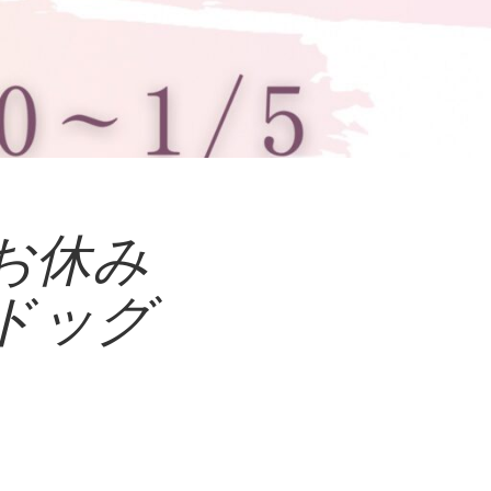
お休み
ドッグ
ー
類