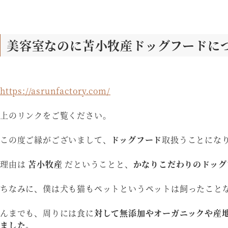
美容室なのに苫小牧産ドッグフードに
https://asrunfactory.com/
上のリンクをご覧ください。
この度ご縁がございまして、
ドッグフード
取扱うことにな
理由は
苫小牧産
だということと、
かなりこだわりのドッ
ちなみに、僕は犬も猫もペットというペットは飼ったこと
んまでも、周りには食に
対して無添加やオーガニックや産地
ました。