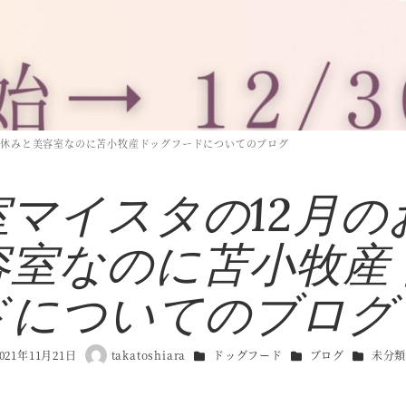
お休みと美容室なのに苫小牧産ドッグフードについてのブログ
室マイスタの12月の
容室なのに苫小牧産
ドについてのブログ
カテゴリー
カテゴリー
カテゴリ
2021年11月21日
takatoshiara
ドッグフード
ブログ
未分
日
著
者