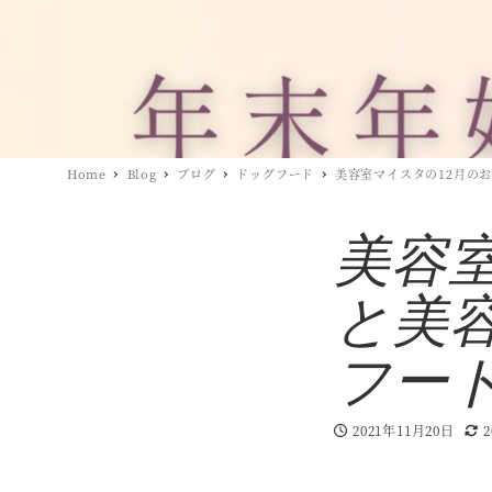
Home
Blog
ブログ
ドッグフード
美容室マイスタの12月の
美容
と美
フー
2021年11月20日
投稿日
更新