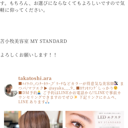
す。もちろん、お選びにならなくてもよろしいですので気
軽に仰ってください。
苫小牧美容室 MY STANDARD
よろしくお願いします！！
takatoshi.ara
■ﾊｲﾗｲﾄ,ｲﾝﾅｰｶﾗｰ,ﾌﾞﾘｰﾁなどカラーが得意気な美容師
ま
つパ/マツエク▶︎ @ayaka___9_
■ｶｳﾝｾﾘﾝｸﾞしっかり
■DM予約
ご予約はLINEかお電話から!!LINEで事前カ
ウンセリングできますのでぜひ
下記リンクにホムペ、
LINE あります