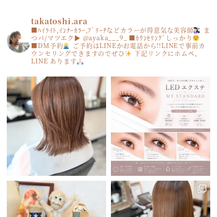
takatoshi.ara
■ﾊｲﾗｲﾄ,ｲﾝﾅｰｶﾗｰ,ﾌﾞﾘｰﾁなどカラーが得意気な美容師
ま
つパ/マツエク▶︎ @ayaka___9_
■ｶｳﾝｾﾘﾝｸﾞしっかり
■DM予約
ご予約はLINEかお電話から!!LINEで事前カ
ウンセリングできますのでぜひ
下記リンクにホムペ、
LINE あります