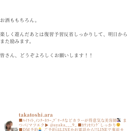
お酒ももちろん。
楽しく遊んだあとは復習予習反省しっかりして、明日から
また励みます。
皆さん、どうぞよろしくお願いします！！
takatoshi.ara
■ﾊｲﾗｲﾄ,ｲﾝﾅｰｶﾗｰ,ﾌﾞﾘｰﾁなどカラーが得意気な美容師
ま
つパ/マツエク▶︎ @ayaka___9_
■ｶｳﾝｾﾘﾝｸﾞしっかり
■DM予約
ご予約はLINEかお電話から!!LINEで事前カ